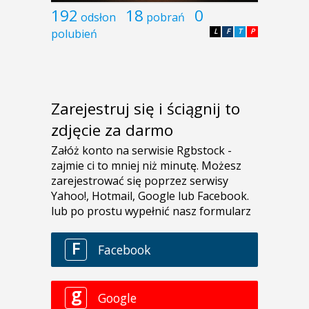
192
18
0
odsłon
pobrań
polubień
L
F
T
P
Zarejestruj się i ściągnij to
zdjęcie za darmo