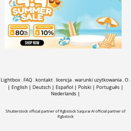
Lightbox
.
FAQ
.
kontakt
.
licencja
.
warunki użytkowania
.
O
.
|
English
|
Deutsch
|
Español
|
Polski
|
Português
|
Nederlands
|
Shutterstock official partner of Rgbstock
Saqurai AI official partner of
Rgbstock