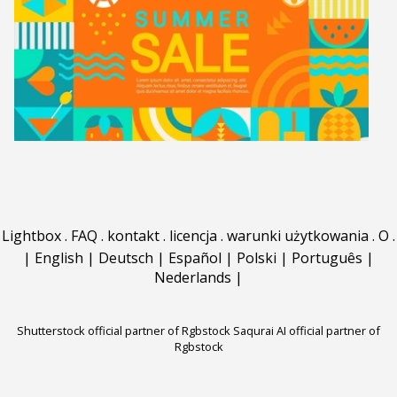
Lightbox
.
FAQ
.
kontakt
.
licencja
.
warunki użytkowania
.
O
.
|
English
|
Deutsch
|
Español
|
Polski
|
Português
|
Nederlands
|
Shutterstock official partner of Rgbstock
Saqurai AI official partner of
Rgbstock