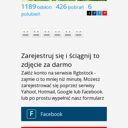
1189
426
6
odsłon
pobrań
polubień
L
F
T
P
Zarejestruj się i ściągnij to
zdjęcie za darmo