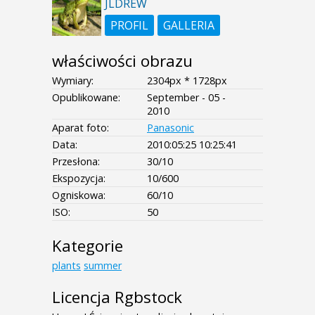
JLDREW
PROFIL
GALLERIA
właściwości obrazu
Wymiary:
2304px * 1728px
Opublikowane:
September - 05 -
2010
Aparat foto:
Panasonic
Data:
2010:05:25 10:25:41
Przesłona:
30/10
Ekspozycja:
10/600
Ogniskowa:
60/10
ISO:
50
Kategorie
plants
summer
Licencja Rgbstock