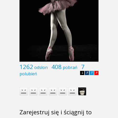
1262
408
7
odsłon
pobrań
polubień
L
F
T
P
Zarejestruj się i ściągnij to