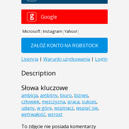
Description
Słowa kluczowe
ambicja
,
ambitny
,
biuro
,
biznes
,
człowiek
,
mężczyzna
,
praca
,
sukces
,
udany
,
w górę
,
wspinacz
,
wspiąć się
,
wytrwałość
,
wzrost
To zdjęcie nie posiada komentarzy