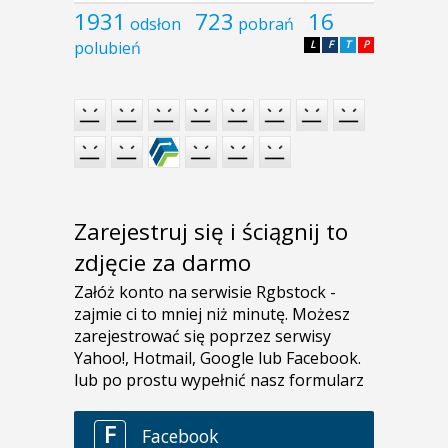
1931
723
16
odsłon
pobrań
polubień
L
F
T
P
Zarejestruj się i ściągnij to
zdjęcie za darmo