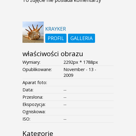
To zdjęcie nie posiada komentarzy
KRAYKER
PROFIL
GALLERIA
właściwości obrazu
Wymiary:
2292px * 1788px
Opublikowane:
November - 13 -
2009
Aparat foto:
Data:
--
Przesłona:
--
Ekspozycja:
--
Ogniskowa:
ISO:
--
Kategorie