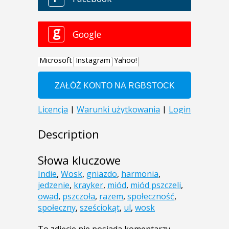
Description
Słowa kluczowe
Indie
,
Wosk
,
gniazdo
,
harmonia
,
jedzenie
,
krayker
,
miód
,
miód pszczeli
,
owad
,
pszczoła
,
razem
,
społeczność
,
społeczny
,
sześciokąt
,
ul
,
wosk