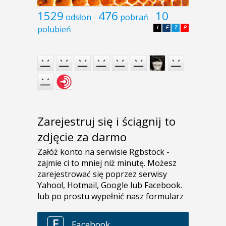
1529
476
10
odsłon
pobrań
polubień
L
F
T
P
Zarejestruj się i ściągnij to
zdjęcie za darmo