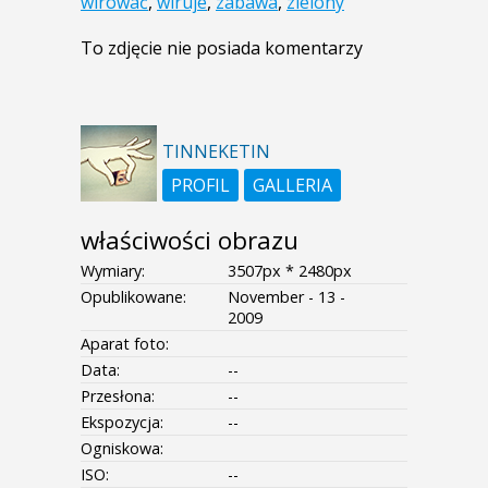
wirować
,
wiruje
,
zabawa
,
zielony
To zdjęcie nie posiada komentarzy
TINNEKETIN
PROFIL
GALLERIA
właściwości obrazu
Wymiary:
3507px * 2480px
Opublikowane:
November - 13 -
2009
Aparat foto:
Data:
--
Przesłona:
--
Ekspozycja:
--
Ogniskowa:
ISO:
--