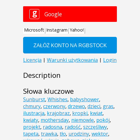
Description
Słowa kluczowe
Sunburst
,
Whishes
,
babyshower
,
chmury
,
czerwony
,
drzewo
,
dzieci
,
gras
,
ilustracja
,
krajobraz
,
kropki
,
kwiat
,
kwiaty
,
mothersday
,
niemowlę
,
pokój
,
projekt
,
radosna
,
radość
,
szczęśliwy
,
tapeta
,
trawka
,
tło
,
urodziny
,
wektor
,