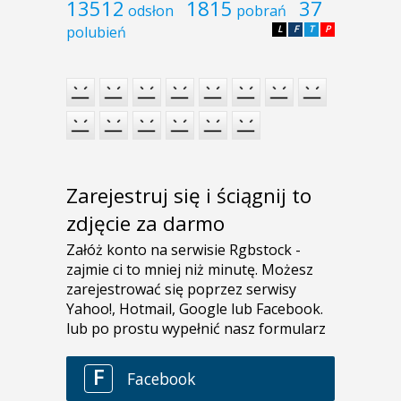
13512
1815
37
odsłon
pobrań
polubień
L
F
T
P
Zarejestruj się i ściągnij to
zdjęcie za darmo