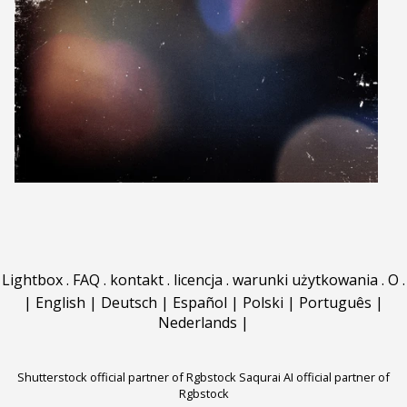
Lightbox
.
FAQ
.
kontakt
.
licencja
.
warunki użytkowania
.
O
.
|
English
|
Deutsch
|
Español
|
Polski
|
Português
|
Nederlands
|
Shutterstock official partner of Rgbstock
Saqurai AI official partner of
Rgbstock