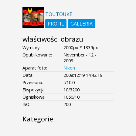
TOUTOUKE
PROFIL
GALLERIA
właściwości obrazu
Wymiary:
2000px * 1339px
Opublikowane:
November - 12 -
2009
Aparat foto:
Nikon
Data:
2008:12:19 14:42:19
Przesłona:
f/10.0
Ekspozycja:
10/3200
Ogniskowa:
1050/10
ISO:
200
Kategorie
- - - -