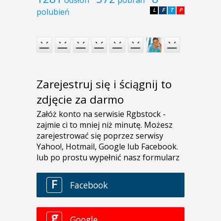
odsłon
pobrań
polubień
L
F
T
P
Zarejestruj się i ściągnij to
zdjęcie za darmo