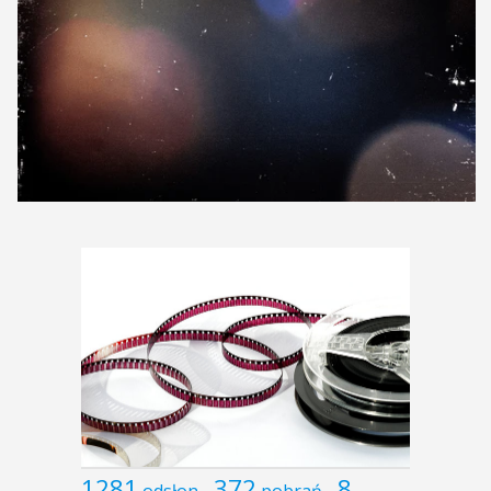
1281
372
8