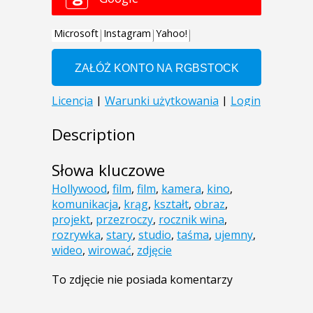
Description
Słowa kluczowe
Hollywood
,
film
,
film
,
kamera
,
kino
,
komunikacja
,
krąg
,
kształt
,
obraz
,
projekt
,
przezroczy
,
rocznik wina
,
rozrywka
,
stary
,
studio
,
taśma
,
ujemny
,
wideo
,
wirować
,
zdjęcie
To zdjęcie nie posiada komentarzy