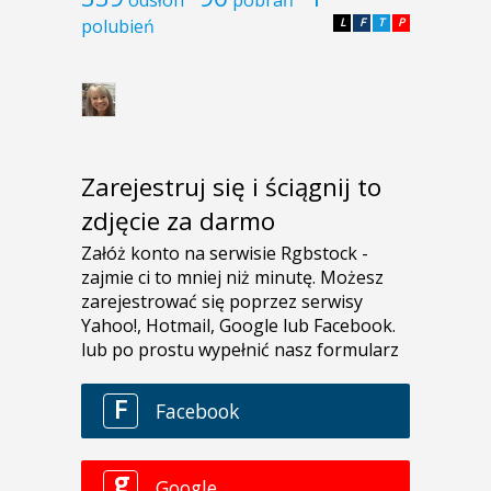
odsłon
pobrań
polubień
L
F
T
P
Zarejestruj się i ściągnij to
zdjęcie za darmo