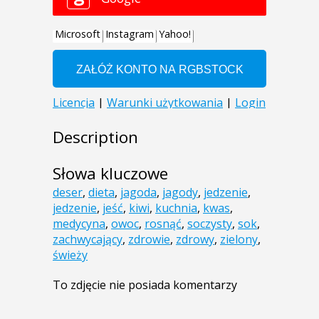
Description
Słowa kluczowe
deser
,
dieta
,
jagoda
,
jagody
,
jedzenie
,
jedzenie
,
jeść
,
kiwi
,
kuchnia
,
kwas
,
medycyna
,
owoc
,
rosnąć
,
soczysty
,
sok
,
zachwycający
,
zdrowie
,
zdrowy
,
zielony
,
świeży
To zdjęcie nie posiada komentarzy