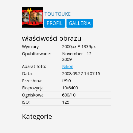
TOUTOUKE
PROFIL
GALLERIA
właściwości obrazu
Wymiary:
2000px * 1339px
Opublikowane:
November - 12 -
2009
Aparat foto:
Nikon
Data:
2008:09:27 14:07:15
Przesłona:
f/9.0
Ekspozycja:
10/6400
Ogniskowa:
600/10
ISO:
125
Kategorie
- - - -