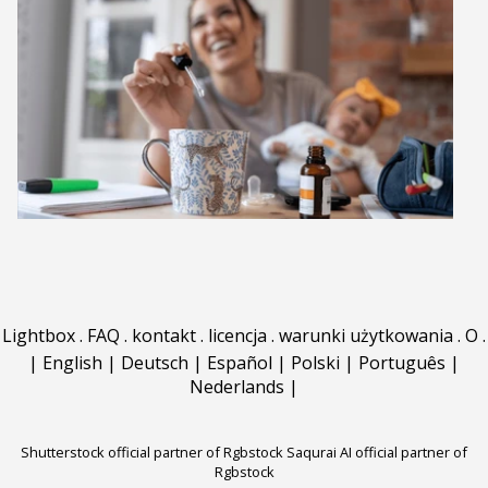
Lightbox
.
FAQ
.
kontakt
.
licencja
.
warunki użytkowania
.
O
.
|
English
|
Deutsch
|
Español
|
Polski
|
Português
|
Nederlands
|
Shutterstock official partner of Rgbstock
Saqurai AI official partner of
Rgbstock