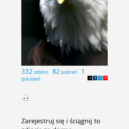
332
82
1
odsłon
pobrań
polubień
L
F
T
P
Zarejestruj się i ściągnij to