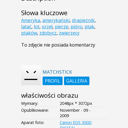
Słowa kluczowe
Ameryka
,
amerykański
,
drapieżnik
,
latać
,
lot
,
orzeł
,
pierze
,
pióro
,
ptak
,
ptaków
,
zdobycz
,
zwierzęcy
To zdjęcie nie posiada komentarzy
MATCHSTICK
PROFIL
GALLERIA
właściwości obrazu
Wymiary:
2048px * 3072px
Opublikowane:
November - 09 -
2009
Aparat foto:
Canon EOS 300D
DIGITAL