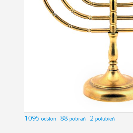
1095
88
2
odsłon
pobrań
polubień