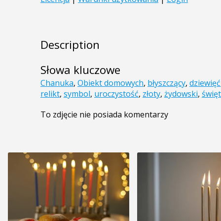
Description
Słowa kluczowe
Chanuka
,
Obiekt domowych
,
błyszczący
,
dziewięć
relikt
,
symbol
,
uroczystość
,
złoty
,
żydowski
,
świę
To zdjęcie nie posiada komentarzy