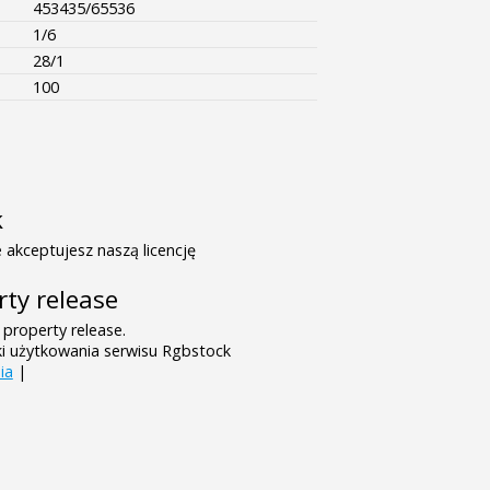
453435/65536
1/6
28/1
100
k
 akceptujesz naszą licencję
rty release
 property release.
ki użytkowania serwisu Rgbstock
ia
|