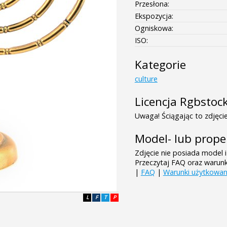
Przesłona:
Ekspozycja:
Ogniskowa:
ISO:
Kategorie
culture
Licencja Rgbstoc
Uwaga! Ściągając to zdjęcie
Model- lub prope
Zdjęcie nie posiada model i
Przeczytaj FAQ oraz warun
|
FAQ
|
Warunki użytkowan
L
F
T
P