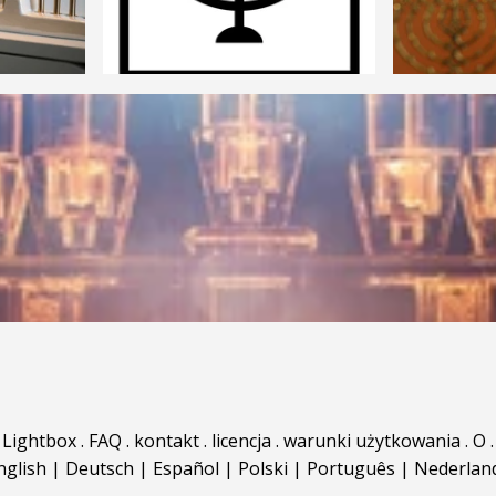
Lightbox
.
FAQ
.
kontakt
.
licencja
.
warunki użytkowania
.
O
.
nglish
|
Deutsch
|
Español
|
Polski
|
Português
|
Nederlan