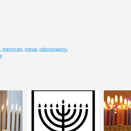
,
menorah
,
metal
,
odizolowany
,
ty