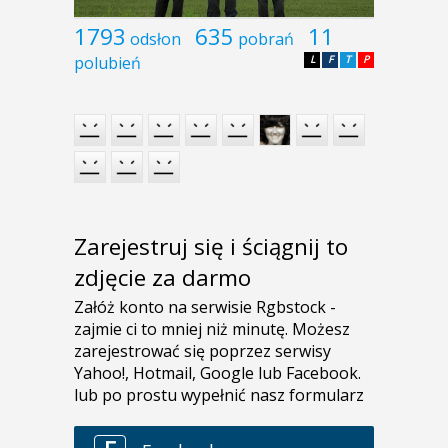
1793
635
11
odsłon
pobrań
polubień
L
F
T
P
Zarejestruj się i ściągnij to
zdjęcie za darmo