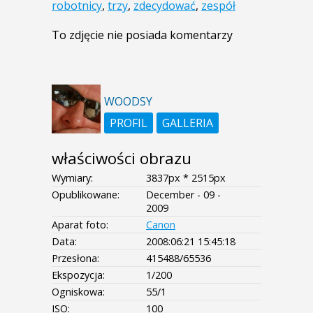
robotnicy
,
trzy
,
zdecydować
,
zespół
To zdjęcie nie posiada komentarzy
WOODSY
PROFIL
GALLERIA
właściwości obrazu
Wymiary:
3837px * 2515px
Opublikowane:
December - 09 -
2009
Aparat foto:
Canon
Data:
2008:06:21 15:45:18
Przesłona:
415488/65536
Ekspozycja:
1/200
Ogniskowa:
55/1
ISO:
100