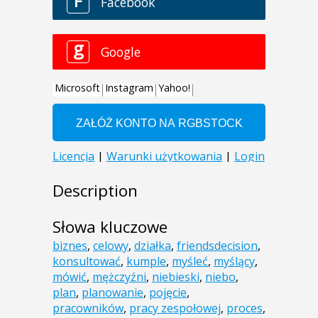
Description
Słowa kluczowe
biznes
,
celowy
,
działka
,
friendsdecision
,
konsultować
,
kumple
,
myśleć
,
myślący
,
mówić
,
mężczyźni
,
niebieski
,
niebo
,
plan
,
planowanie
,
pojęcie
,
pracowników
,
pracy zespołowej
,
proces
,