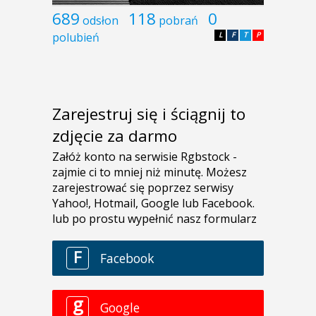
689
118
0
odsłon
pobrań
polubień
L
F
T
P
Zarejestruj się i ściągnij to
zdjęcie za darmo