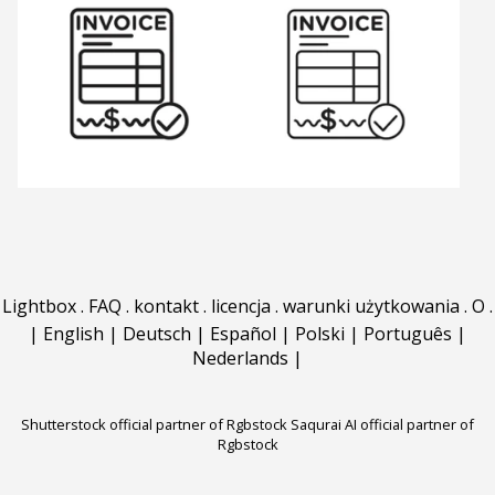
Lightbox
.
FAQ
.
kontakt
.
licencja
.
warunki użytkowania
.
O
.
|
English
|
Deutsch
|
Español
|
Polski
|
Português
|
Nederlands
|
Shutterstock official partner of Rgbstock
Saqurai AI official partner of
Rgbstock