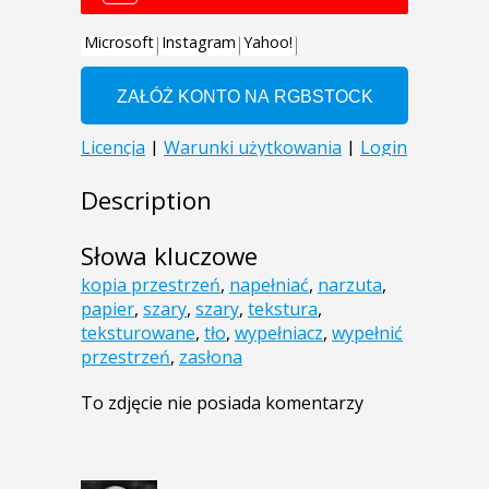
Description
Słowa kluczowe
kopia przestrzeń
,
napełniać
,
narzuta
,
papier
,
szary
,
szary
,
tekstura
,
teksturowane
,
tło
,
wypełniacz
,
wypełnić
przestrzeń
,
zasłona
To zdjęcie nie posiada komentarzy