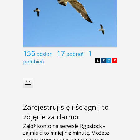
156
17
1
odsłon
pobrań
polubień
L
F
T
P
Zarejestruj się i ściągnij to
zdjęcie za darmo