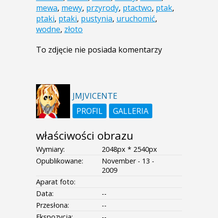
mewa
,
mewy
,
przyrody
,
ptactwo
,
ptak
,
ptaki
,
ptaki
,
pustynia
,
uruchomić
,
wodne
,
złoto
To zdjęcie nie posiada komentarzy
JMJVICENTE
PROFIL
GALLERIA
właściwości obrazu
Wymiary:
2048px * 2540px
Opublikowane:
November - 13 -
2009
Aparat foto:
Data:
--
Przesłona:
--
Ekspozycja:
--