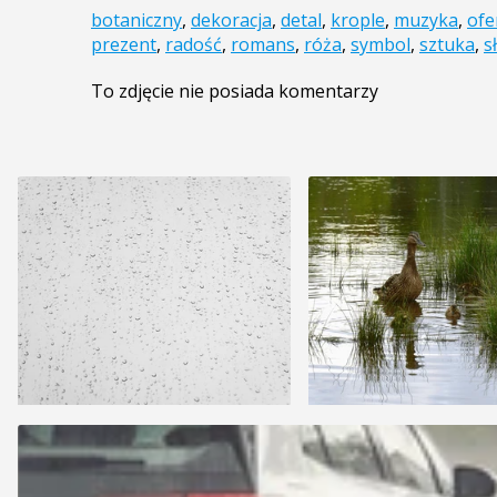
botaniczny
,
dekoracja
,
detal
,
krople
,
muzyka
,
ofe
prezent
,
radość
,
romans
,
róża
,
symbol
,
sztuka
,
s
To zdjęcie nie posiada komentarzy