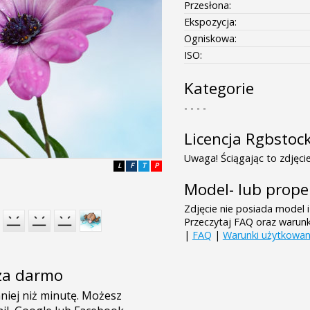
Przesłona:
Ekspozycja:
Ogniskowa:
ISO:
Kategorie
- - - -
Licencja Rgbstoc
Uwaga! Ściągając to zdjęcie
L
F
T
P
Model- lub prope
Zdjęcie nie posiada model i
Przeczytaj FAQ oraz warun
|
FAQ
|
Warunki użytkowan
e za darmo