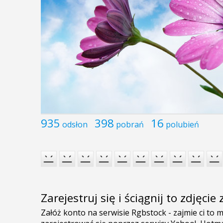
935
398
16
odsłon
pobrań
polubień
Zarejestruj się i ściągnij to zdjęci