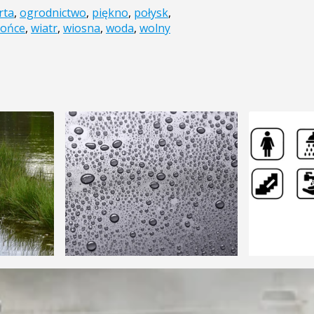
rta
,
ogrodnictwo
,
piękno
,
połysk
,
łońce
,
wiatr
,
wiosna
,
woda
,
wolny