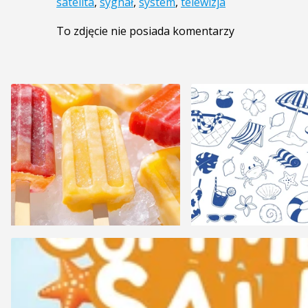
satelita
,
sygnał
,
system
,
telewizja
To zdjęcie nie posiada komentarzy