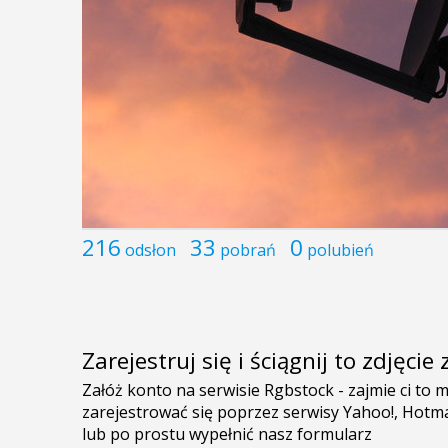
216
33
0
odsłon
pobrań
polubień
Zarejestruj się i ściągnij to zdjęci