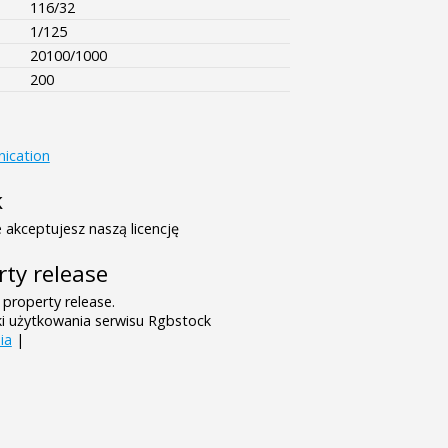
116/32
1/125
20100/1000
200
ication
k
 akceptujesz naszą licencję
rty release
 property release.
ki użytkowania serwisu Rgbstock
ia
|