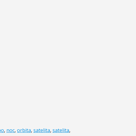
bo
,
noc
,
orbita
,
satelita
,
satelita
,