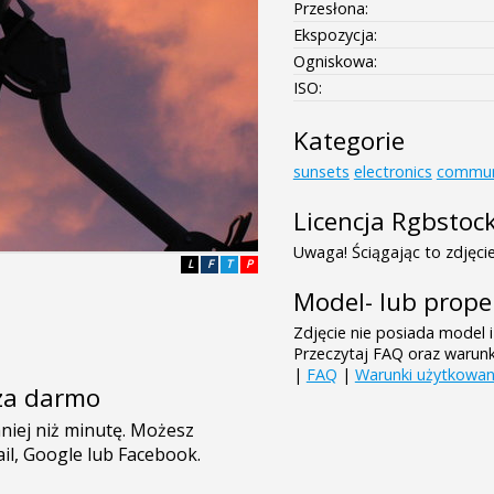
Przesłona:
Ekspozycja:
Ogniskowa:
ISO:
Kategorie
sunsets
electronics
commun
Licencja Rgbstoc
Uwaga! Ściągając to zdjęcie
L
F
T
P
Model- lub prope
Zdjęcie nie posiada model i
Przeczytaj FAQ oraz warun
|
FAQ
|
Warunki użytkowan
e za darmo