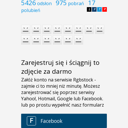
5426
975
17
odsłon
pobrań
polubień
L
F
T
P
Zarejestruj się i ściągnij to
zdjęcie za darmo