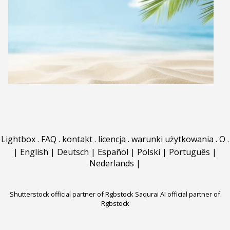
Lightbox
.
FAQ
.
kontakt
.
licencja
.
warunki użytkowania
.
O
.
|
English
|
Deutsch
|
Español
|
Polski
|
Português
|
Nederlands
|
Shutterstock official partner of Rgbstock
Saqurai AI official partner of
Rgbstock