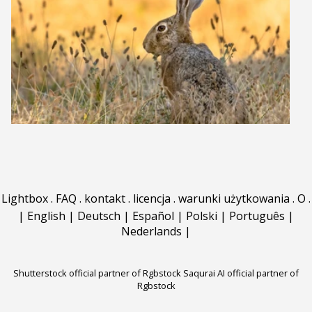
Lightbox
.
FAQ
.
kontakt
.
licencja
.
warunki użytkowania
.
O
.
|
English
|
Deutsch
|
Español
|
Polski
|
Português
|
Nederlands
|
Shutterstock official partner of Rgbstock
Saqurai AI official partner of
Rgbstock