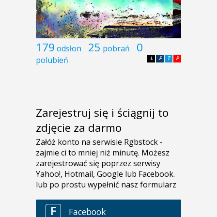
179
25
0
odsłon
pobrań
polubień
L
F
T
P
Zarejestruj się i ściągnij to
zdjęcie za darmo