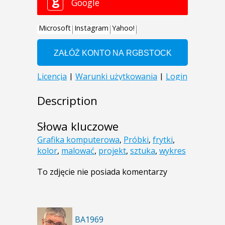
Description
Słowa kluczowe
Grafika komputerowa
,
Próbki
,
frytki
,
kolor
,
malować
,
projekt
,
sztuka
,
wykres
To zdjęcie nie posiada komentarzy
BA1969