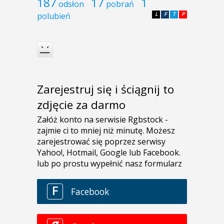
187
17
1
odsłon
pobrań
polubień
L
F
T
P
Zarejestruj się i ściągnij to
zdjęcie za darmo