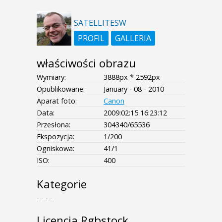
SATELLITESW
PROFIL
GALLERIA
właściwości obrazu
Wymiary:
3888px * 2592px
Opublikowane:
January - 08 - 2010
Aparat foto:
Canon
Data:
2009:02:15 16:23:12
Przesłona:
304340/65536
Ekspozycja:
1/200
Ogniskowa:
41/1
ISO:
400
Kategorie
- - - -
Licencja Rgbstock