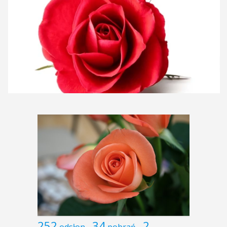
252
34
2
odsłon
pobrań