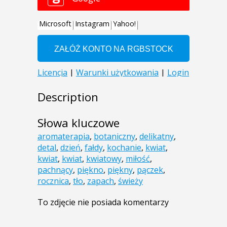
Description
Słowa kluczowe
aromaterapia
,
botaniczny
,
delikatny
,
detal
,
dzień
,
fałdy
,
kochanie
,
kwiat
,
kwiat
,
kwiat
,
kwiatowy
,
miłość
,
pachnący
,
piękno
,
piękny
,
pączek
,
rocznica
,
tło
,
zapach
,
świeży
To zdjęcie nie posiada komentarzy