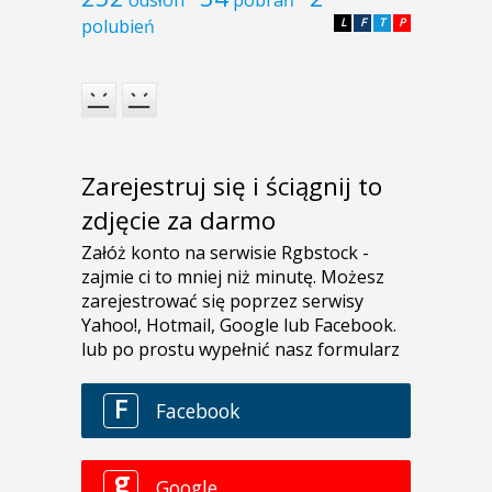
polubień
L
F
T
P
Zarejestruj się i ściągnij to
zdjęcie za darmo