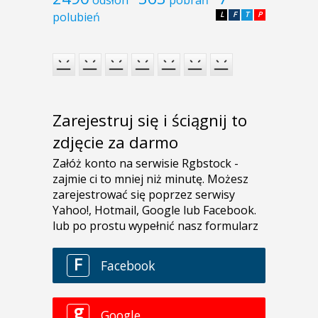
polubień
L
F
T
P
Zarejestruj się i ściągnij to
zdjęcie za darmo