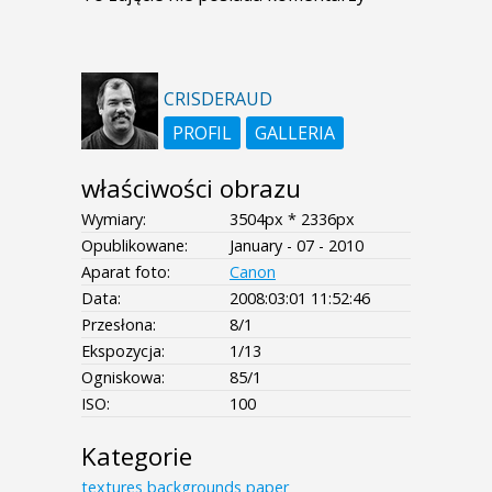
CRISDERAUD
PROFIL
GALLERIA
właściwości obrazu
Wymiary:
3504px * 2336px
Opublikowane:
January - 07 - 2010
Aparat foto:
Canon
Data:
2008:03:01 11:52:46
Przesłona:
8/1
Ekspozycja:
1/13
Ogniskowa:
85/1
ISO:
100
Kategorie
textures
backgrounds
paper