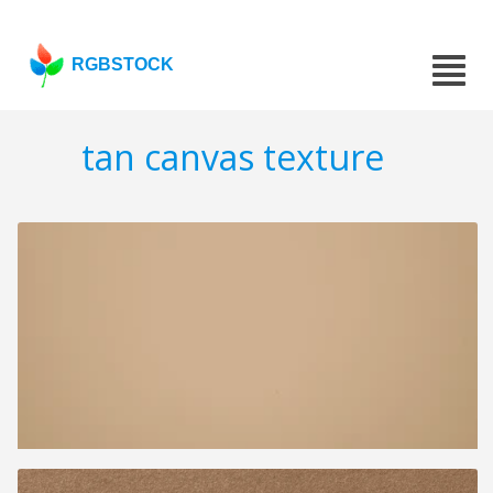
RGBSTOCK
tan canvas texture