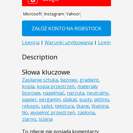
Description
Słowa kluczowe
Zasilanie sztuka
,
beżowy
,
gradient
,
kopia
,
kopia przestrzeń
,
materiały
biurowe
,
napełniać
,
narzuta
,
neutralny
,
papier
,
pergamin
,
plakat
,
pusty
,
płótno
,
rękopis
,
splot
,
tekstura
,
tkane
,
tkanina
,
tło
,
wypełnić przestrzeń
,
zasłona
,
ziarno
,
ściana
To zdjęcie nie posiada komentarzy