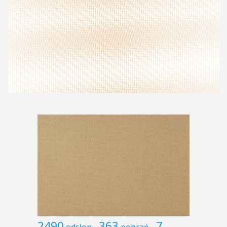
2490
363
7
odsłon
pobrań