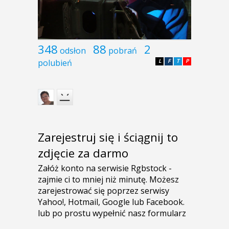
348
88
2
odsłon
pobrań
polubień
L
F
T
P
Zarejestruj się i ściągnij to
zdjęcie za darmo