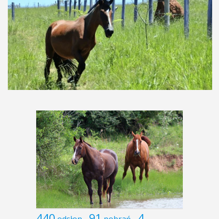
440
91
4
odsłon
pobrań