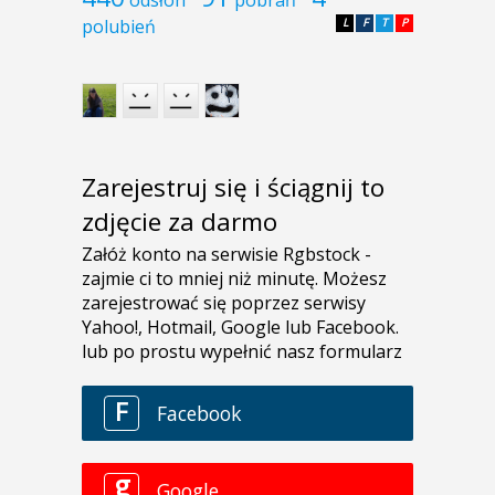
polubień
L
F
T
P
Zarejestruj się i ściągnij to
zdjęcie za darmo