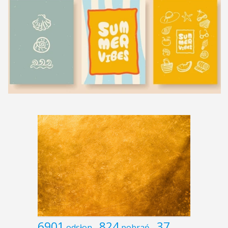
6901
824
37
odsłon
pobrań