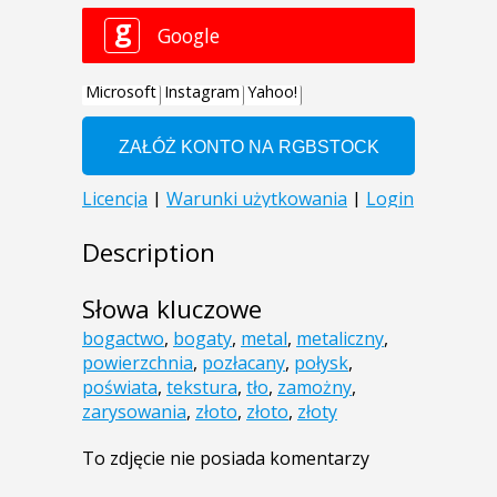
Description
Słowa kluczowe
bogactwo
,
bogaty
,
metal
,
metaliczny
,
powierzchnia
,
pozłacany
,
połysk
,
poświata
,
tekstura
,
tło
,
zamożny
,
zarysowania
,
złoto
,
złoto
,
złoty
To zdjęcie nie posiada komentarzy