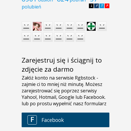
polubień
L
F
T
P
Zarejestruj się i ściągnij to
zdjęcie za darmo