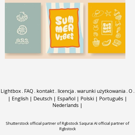
Lightbox
.
FAQ
.
kontakt
.
licencja
.
warunki użytkowania
.
O
.
|
English
|
Deutsch
|
Español
|
Polski
|
Português
|
Nederlands
|
Shutterstock official partner of Rgbstock
Saqurai AI official partner of
Rgbstock