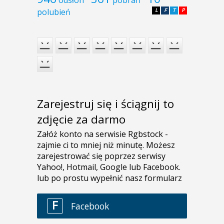
odsłon
pobrań
polubień
L
F
T
P
Zarejestruj się i ściągnij to
zdjęcie za darmo