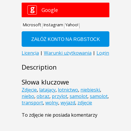
Description
Słowa kluczowe
Zdjęcie
,
latający
,
lotnictwo
,
niebieski
,
niebo
,
obraz
,
przylot
,
samolot
,
samolot
,
transport
,
wolny
,
wyjazd
,
zdjęcie
To zdjęcie nie posiada komentarzy