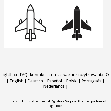
Lightbox
.
FAQ
.
kontakt
.
licencja
.
warunki użytkowania
.
O
.
|
English
|
Deutsch
|
Español
|
Polski
|
Português
|
Nederlands
|
Shutterstock official partner of Rgbstock
Saqurai AI official partner of
Rgbstock