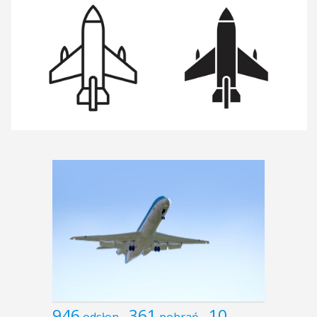
946
361
10