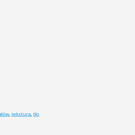
ałów
,
tekstura
,
tło