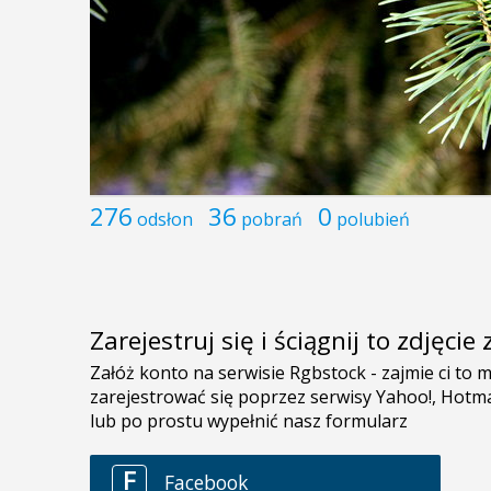
276
36
0
odsłon
pobrań
polubień
Zarejestruj się i ściągnij to zdjęci