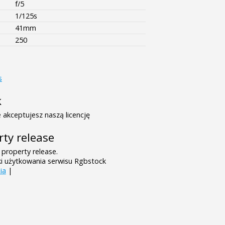
f/5
1/125s
41mm
250
s
k
 akceptujesz naszą licencję
rty release
 property release.
ki użytkowania serwisu Rgbstock
ia
|