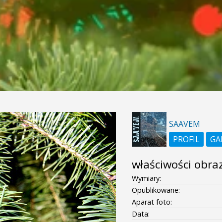
SAAVEM
PROFIL
GA
właściwości obra
Wymiary:
Opublikowane:
Aparat foto:
Data: