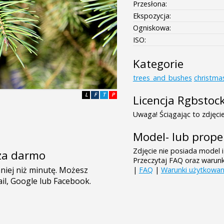
Przesłona:
Ekspozycja:
Ogniskowa:
ISO:
Kategorie
trees_and_bushes
christma
L
F
T
P
Licencja Rgbstoc
Uwaga! Ściągając to zdjęcie
Model- lub prope
Zdjęcie nie posiada model i
e za darmo
Przeczytaj FAQ oraz warun
|
FAQ
|
Warunki użytkowan