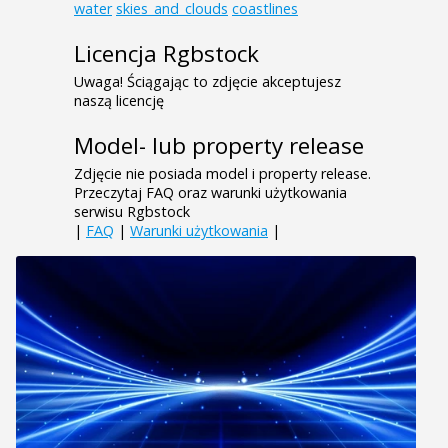
water
skies_and_clouds
coastlines
Licencja Rgbstock
Uwaga! Ściągając to zdjęcie akceptujesz
naszą licencję
Model- lub property release
Zdjęcie nie posiada model i property release.
Przeczytaj FAQ oraz warunki użytkowania
serwisu Rgbstock
|
FAQ
|
Warunki użytkowania
|