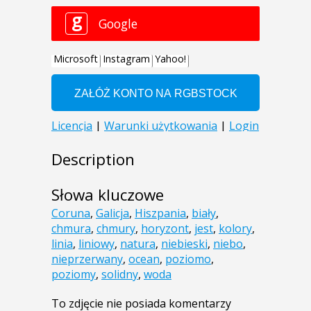
Description
Słowa kluczowe
Coruna
,
Galicja
,
Hiszpania
,
biały
,
chmura
,
chmury
,
horyzont
,
jest
,
kolory
,
linia
,
liniowy
,
natura
,
niebieski
,
niebo
,
nieprzerwany
,
ocean
,
poziomo
,
poziomy
,
solidny
,
woda
To zdjęcie nie posiada komentarzy