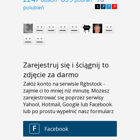
odsłon
pobrań
polubień
L
F
T
P
Zarejestruj się i ściągnij to
zdjęcie za darmo