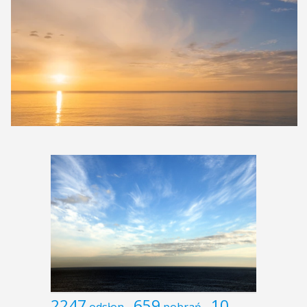
2247
659
10