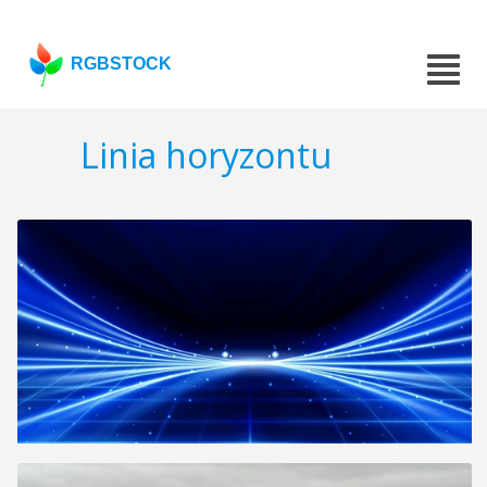
RGBSTOCK
Linia horyzontu