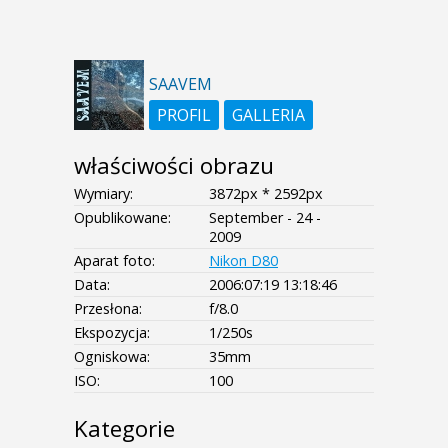
SAAVEM
PROFIL
GALLERIA
właściwości obrazu
Wymiary:
3872px * 2592px
Opublikowane:
September - 24 -
2009
Aparat foto:
Nikon D80
Data:
2006:07:19 13:18:46
Przesłona:
f/8.0
Ekspozycja:
1/250s
Ogniskowa:
35mm
ISO:
100
Kategorie