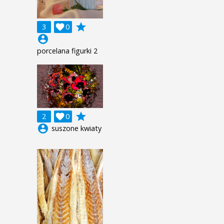
grade
3

0
account_circle
porcelana figurki 2
grade
2

0
account_circle
suszone kwiaty