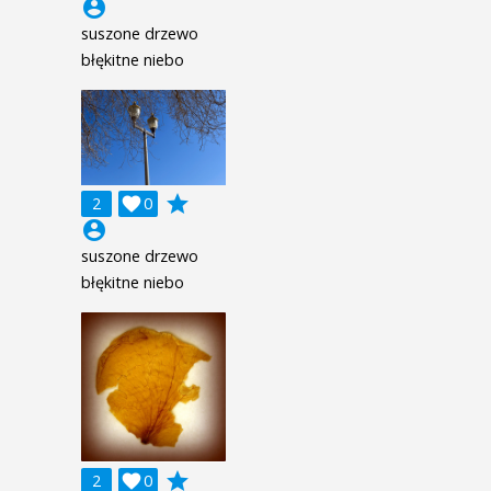
account_circle
suszone drzewo
błękitne niebo
grade
2

0
account_circle
suszone drzewo
błękitne niebo
grade
2

0