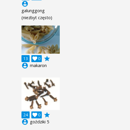
account_circle
galunggong
(niezbyt często)
grade
13

0
account_circle
makaron
grade
24

0
account_circle
goździki 5