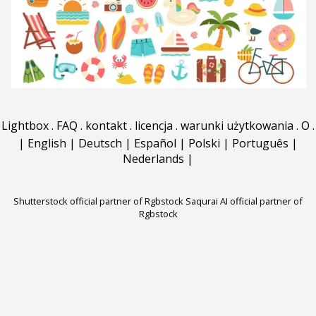
Lightbox
.
FAQ
.
kontakt
.
licencja
.
warunki użytkowania
.
O
.
|
English
|
Deutsch
|
Español
|
Polski
|
Português
|
Nederlands
|
Shutterstock official partner of Rgbstock
Saqurai AI official partner of
Rgbstock