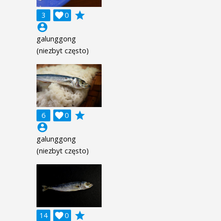
grade
3

0
account_circle
galunggong
(niezbyt często)
grade
6

0
account_circle
galunggong
(niezbyt często)
grade
14

0