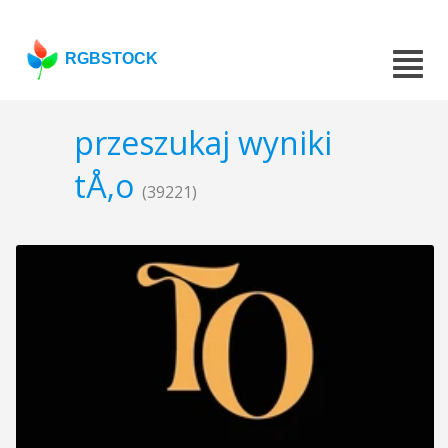
RGBSTOCK
przeszukaj wyniki
tÅ‚o
(39221)