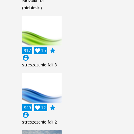
Mozaiki tła
(niebieski)
grade
917

15
account_circle
streszczenie fali 3
grade
849

12
account_circle
streszczenie fali 2