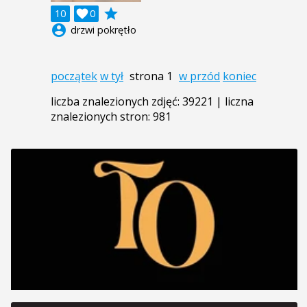
grade
10

0
account_circle
drzwi pokrętło
początek
w tył
strona 1
w przód
koniec
liczba znalezionych zdjęć: 39221 | liczna
znalezionych stron: 981