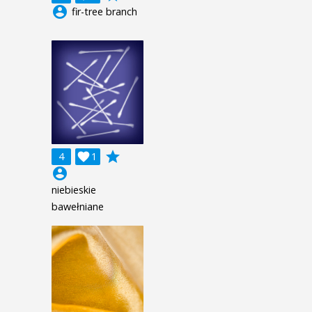
account_circle
fir-tree branch
grade
4

1
account_circle
niebieskie
bawełniane