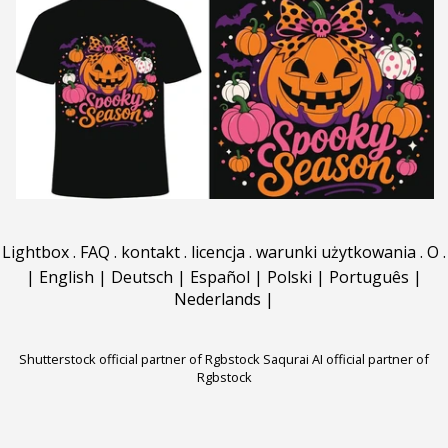
Lightbox
.
FAQ
.
kontakt
.
licencja
.
warunki użytkowania
.
O
.
|
English
|
Deutsch
|
Español
|
Polski
|
Português
|
Nederlands
|
Shutterstock official partner of Rgbstock
Saqurai AI official partner of
Rgbstock