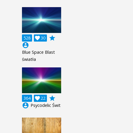
grade
528

30
account_circle
Blue Space Blast
światła
grade
364

22
account_circle
Psycodelic Świt