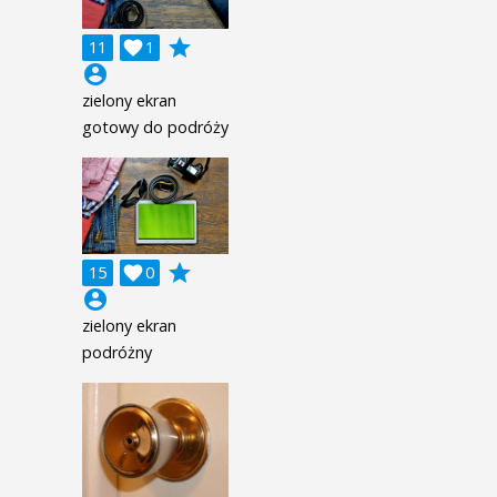
grade
11

1
account_circle
zielony ekran
gotowy do podróży
grade
15

0
account_circle
zielony ekran
podróżny