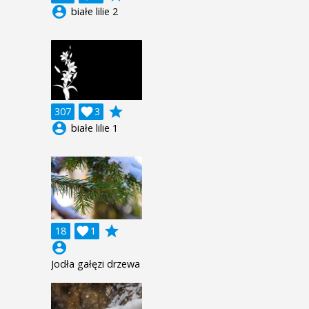
account_circle
białe lilie 2
grade
307

3
account_circle
białe lilie 1
grade
18

1
account_circle
Jodła gałęzi drzewa