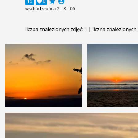
grade
account_circle
15

0
wschód słońca 2 - 8 - 06
liczba znalezionych zdjęć: 1 | liczna znalezionych 