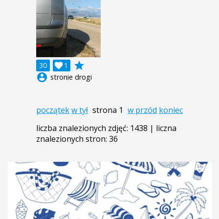
grade
30

1
account_circle
stronie drogi
początek
w tył
strona 1
w przód
koniec
liczba znalezionych zdjęć: 1438 | liczna
znalezionych stron: 36