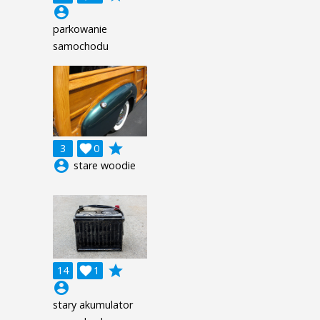
account_circle
parkowanie
samochodu
grade
3

0
account_circle
stare woodie
grade
14

1
account_circle
stary akumulator