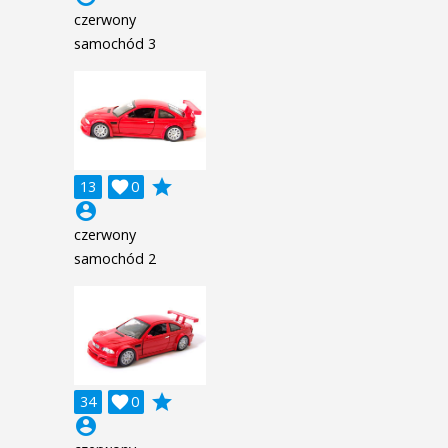
czerwony
samochód 3
grade
13

0
account_circle
czerwony
samochód 2
grade
34

0
account_circle