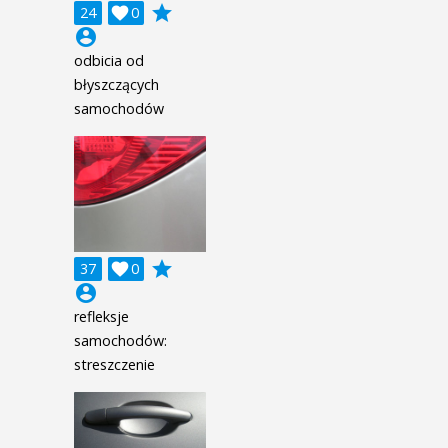
grade
24

0
account_circle
odbicia od
błyszczących
samochodów
grade
37

0
account_circle
refleksje
samochodów:
streszczenie