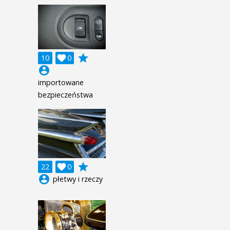
grade
10

0
account_circle
importowane
bezpieczeństwa
grade
22

0
account_circle
płetwy i rzeczy