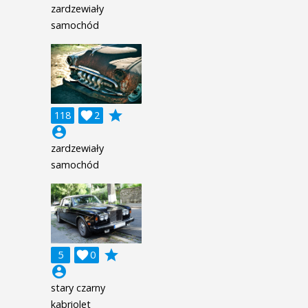
zardzewiały
samochód
grade
118

2
account_circle
zardzewiały
samochód
grade
5

0
account_circle
stary czarny
kabriolet