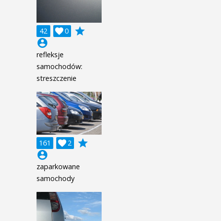
grade
42

0
account_circle
refleksje
samochodów:
streszczenie
grade
161

2
account_circle
zaparkowane
samochody