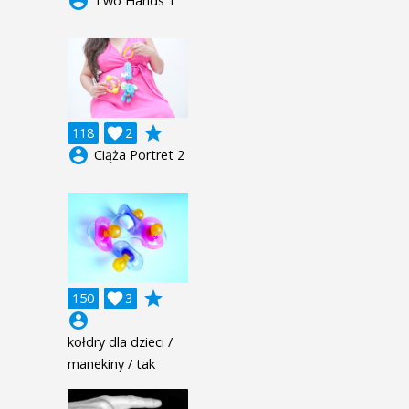
account_circle
Two Hands 1
grade
118

2
account_circle
Ciąża Portret 2
grade
150

3
account_circle
kołdry dla dzieci /
manekiny / tak