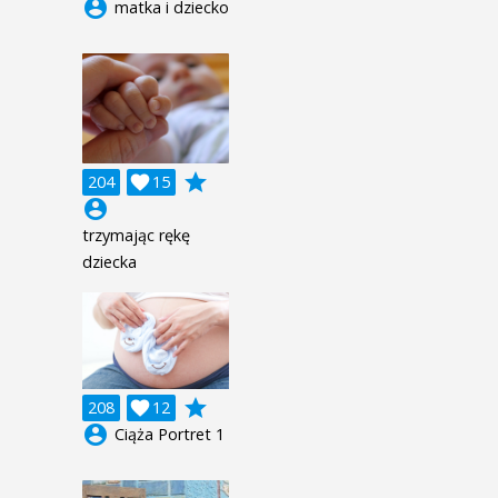
account_circle
matka i dziecko
grade
204

15
account_circle
trzymając rękę
dziecka
grade
208

12
account_circle
Ciąża Portret 1