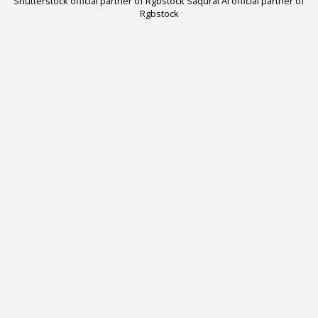
Shutterstock official partner of Rgbstock
Saqurai AI official partner of
Rgbstock