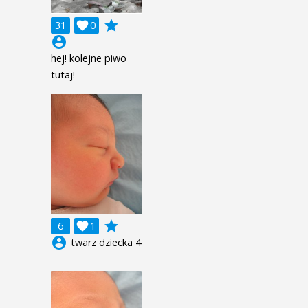
grade
31

0
account_circle
hej! kolejne piwo
tutaj!
grade
6

1
account_circle
twarz dziecka 4