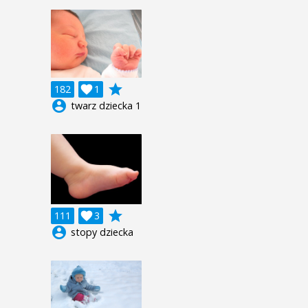
grade
182

1
account_circle
twarz dziecka 1
grade
111

3
account_circle
stopy dziecka