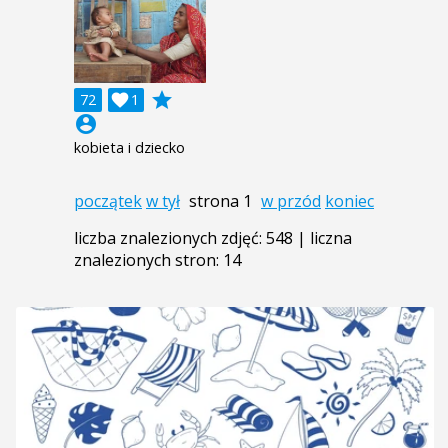
grade
72

1
account_circle
kobieta i dziecko
początek
w tył
strona 1
w przód
koniec
liczba znalezionych zdjęć: 548 | liczna
znalezionych stron: 14