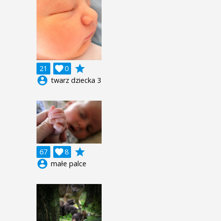
grade
21

0
account_circle
twarz dziecka 3
grade
67

8
account_circle
małe palce