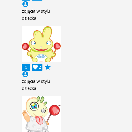
account_circle
zdjęcia w stylu
dziecka
grade
6

2
account_circle
zdjęcia w stylu
dziecka