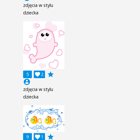
zdjęcia w stylu
dziecka
grade
5

2
account_circle
zdjęcia w stylu
dziecka
grade
9

1