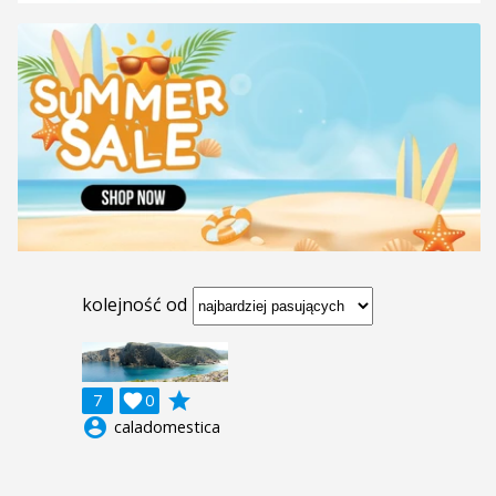
kolejność od
grade
7

0
account_circle
caladomestica