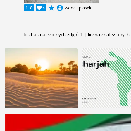
grade
account_circle
118

4
woda i piasek
liczba znalezionych zdjęć: 1 | liczna znalezionych 