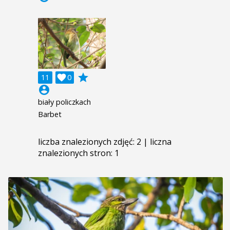
grade
11

0
account_circle
biały policzkach
Barbet
liczba znalezionych zdjęć: 2 | liczna
znalezionych stron: 1