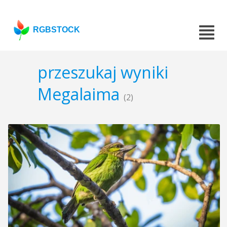
RGBSTOCK
przeszukaj wyniki
Megalaima
(2)