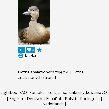
grade
10

0
account_circle
kaczka
Liczba znalezionych zdjęć: 4 | Liczba
znalezionych stron: 1
Lightbox
.
FAQ
.
kontakt
.
licencja
.
warunki użytkowania
.
O
.
|
English
|
Deutsch
|
Español
|
Polski
|
Português
|
Nederlands
|