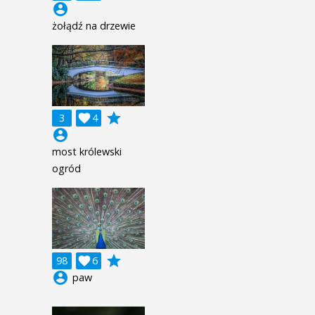
account_circle
żołądź na drzewie
grade
3

4
account_circle
most królewski
ogród
grade
98

6
account_circle
paw