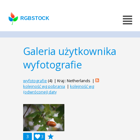
RGBSTOCK
Galeria użytkownika
wyfotografie
wyfotografie
(4) | Kraj:: Netherlands |
kolejność wg pobrania
|
kolejność wg
(odwróconej) daty
grade
3

3