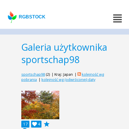
RGBSTOCK
Galeria użytkownika
sportschap98
sportschap98
(2) | Kraj:: Japan |
kolejność wg
pobrania
|
kolejność wg (odwróconej) daty
grade
17

4