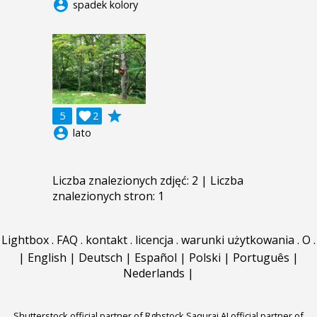
account_circle
spadek kolory
grade
5

2
account_circle
lato
Liczba znalezionych zdjęć: 2 | Liczba
znalezionych stron: 1
Lightbox
.
FAQ
.
kontakt
.
licencja
.
warunki użytkowania
.
O
.
|
English
|
Deutsch
|
Español
|
Polski
|
Português
|
Nederlands
|
Shutterstock official partner of Rgbstock
Saqurai AI official partner of