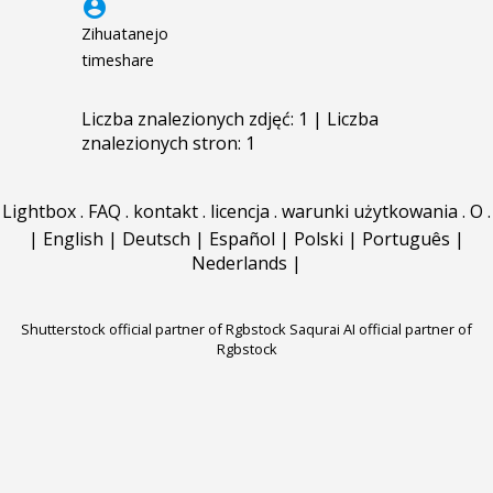
account_circle
Zihuatanejo
timeshare
Liczba znalezionych zdjęć: 1 | Liczba
znalezionych stron: 1
Lightbox
.
FAQ
.
kontakt
.
licencja
.
warunki użytkowania
.
O
.
|
English
|
Deutsch
|
Español
|
Polski
|
Português
|
Nederlands
|
Shutterstock official partner of Rgbstock
Saqurai AI official partner of
Rgbstock