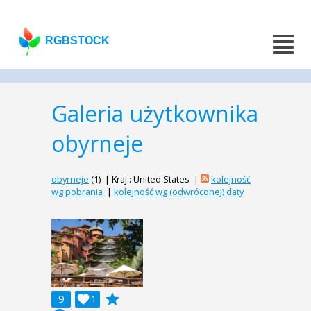
RGBSTOCK
Galeria użytkownika
obyrneje
obyrneje
(1) | Kraj:: United States |
kolejność
wg pobrania
|
kolejność wg (odwróconej) daty
grade
9

1