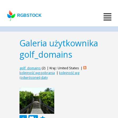
RGBSTOCK
Galeria użytkownika
golf_domains
golf_domains
(2) | Kraj:: United States |
kolejność wg pobrania
|
kolejność wg
(odwróconej) daty