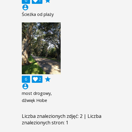
grade
6

1
account_circle
Ścieżka od plaży
grade
6

2
account_circle
most drogowy,
dźwięk Hobe
Liczba znalezionych zdjęć: 2 | Liczba
znalezionych stron: 1