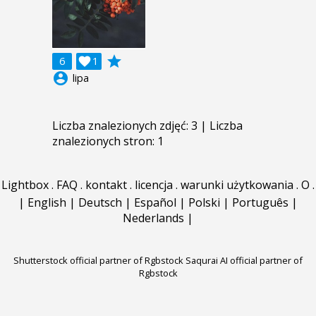
grade
6

1
account_circle
lipa
Liczba znalezionych zdjęć: 3 | Liczba
znalezionych stron: 1
Lightbox
.
FAQ
.
kontakt
.
licencja
.
warunki użytkowania
.
O
.
|
English
|
Deutsch
|
Español
|
Polski
|
Português
|
Nederlands
|
Shutterstock official partner of Rgbstock
Saqurai AI official partner of
Rgbstock