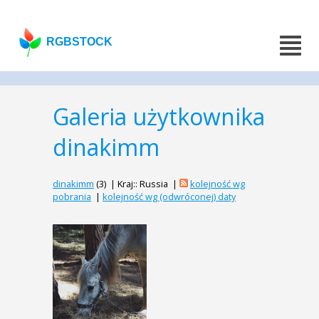
RGBSTOCK
Galeria użytkownika
dinakimm
dinakimm
(3) | Kraj:: Russia |
kolejność wg
pobrania
|
kolejność wg (odwróconej) daty