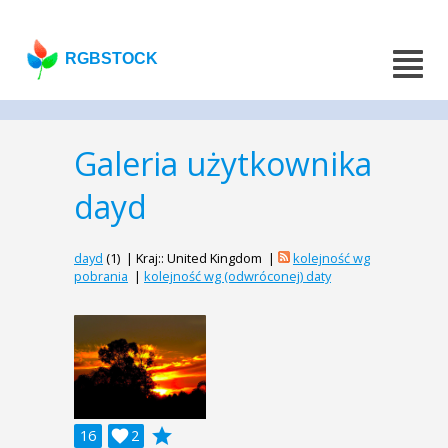
RGBSTOCK
Galeria użytkownika
dayd
dayd
(1) | Kraj:: United Kingdom |
kolejność wg
pobrania
|
kolejność wg (odwróconej) daty
grade
16

2