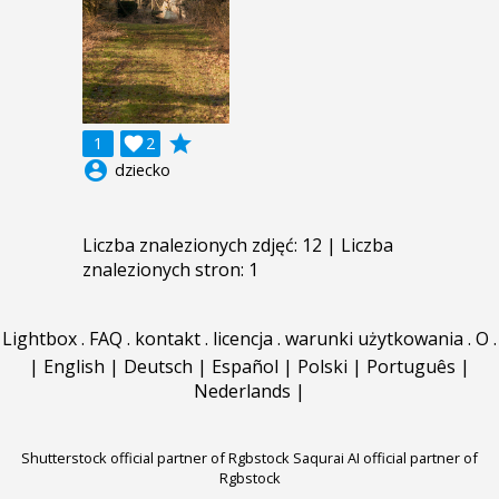
grade
1

2
account_circle
dziecko
Liczba znalezionych zdjęć: 12 | Liczba
znalezionych stron: 1
Lightbox
.
FAQ
.
kontakt
.
licencja
.
warunki użytkowania
.
O
.
|
English
|
Deutsch
|
Español
|
Polski
|
Português
|
Nederlands
|
Shutterstock official partner of Rgbstock
Saqurai AI official partner of
Rgbstock