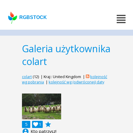
RGBSTOCK
Galeria użytkownika
colart
colart
(12) | Kraj:: United Kingdom |
kolejność
wg pobrania
|
kolejność wg (odwróconej) daty
grade
5

1
account_circle
Kto patrzysz!