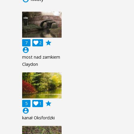
grade
7

2
account_circle
most nad zamkiem
Claydon
grade
5

1
account_circle
kanał Oksfordzki