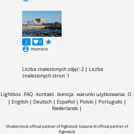
grade
2

0
account_circle
morroco
Liczba znalezionych zdjęć: 2 | Liczba
znalezionych stron: 1
Lightbox
.
FAQ
.
kontakt
.
licencja
.
warunki użytkowania
.
O
.
|
English
|
Deutsch
|
Español
|
Polski
|
Português
|
Nederlands
|
Shutterstock official partner of Rgbstock
Saqurai AI official partner of
Rgbstock