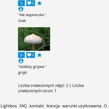
grade
5

0
account_circle
"Nie wspinaczka "
Znak
grade
8

0
account_circle
"Kudłaty grzywa "
grzyb
Liczba znalezionych zdjęć: 2 | Liczba
znalezionych stron: 1
Lightbox
.
FAQ
.
kontakt
.
licencja
.
warunki użytkowania
.
O
.