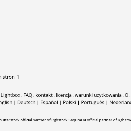
h stron: 1
Lightbox
.
FAQ
.
kontakt
.
licencja
.
warunki użytkowania
.
O
.
nglish
|
Deutsch
|
Español
|
Polski
|
Português
|
Nederlan
hutterstock official partner of Rgbstock
Saqurai AI official partner of Rgbsto