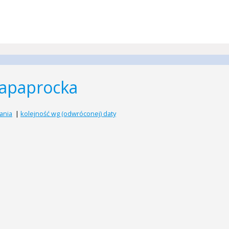
napaprocka
ania
|
kolejność wg (odwróconej) daty