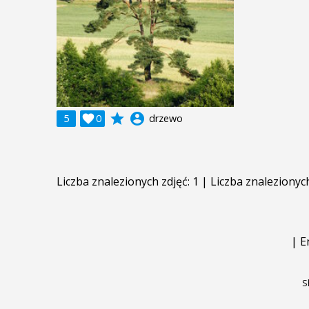
grade
account_circle
5

0
drzewo
Liczba znalezionych zdjęć: 1 | Liczba znalezionyc
|
E
S