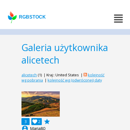
RGBSTOCK
Galeria użytkownika
alicetech
alicetech
(1) | Kraj:: United States |
kolejność
wg pobrania
|
kolejność wg (odwróconej) daty
grade
3

2
account_circle
Maria80