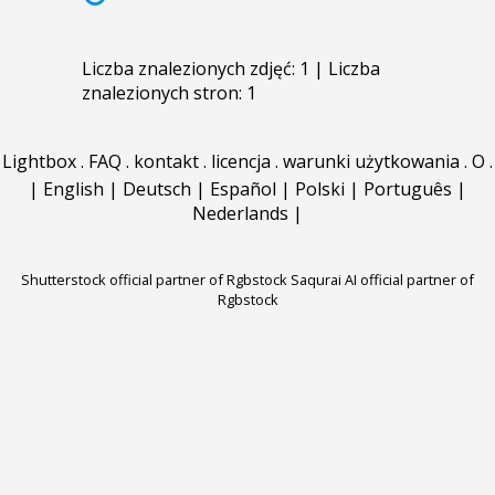
Liczba znalezionych zdjęć: 1 | Liczba
znalezionych stron: 1
Lightbox
.
FAQ
.
kontakt
.
licencja
.
warunki użytkowania
.
O
.
|
English
|
Deutsch
|
Español
|
Polski
|
Português
|
Nederlands
|
Shutterstock official partner of Rgbstock
Saqurai AI official partner of
Rgbstock