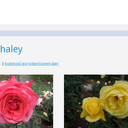
xhaley
a
|
kolejność wg (odwróconej) daty