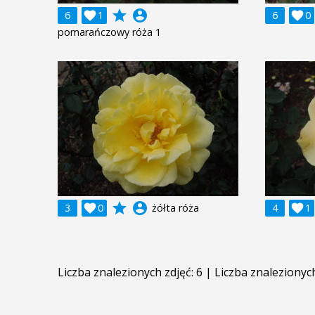
grade
account_circle
6

1
6

0
pomarańczowy róża 1
grade
account_circle
3

0
żółta róża
4

1
Liczba znalezionych zdjęć: 6 | Liczba znalezionyc