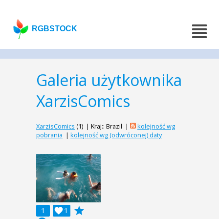
RGBSTOCK
Galeria użytkownika
XarzisComics
XarzisComics
(1) | Kraj:: Brazil |
kolejność wg
pobrania
|
kolejność wg (odwróconej) daty
grade
1

1