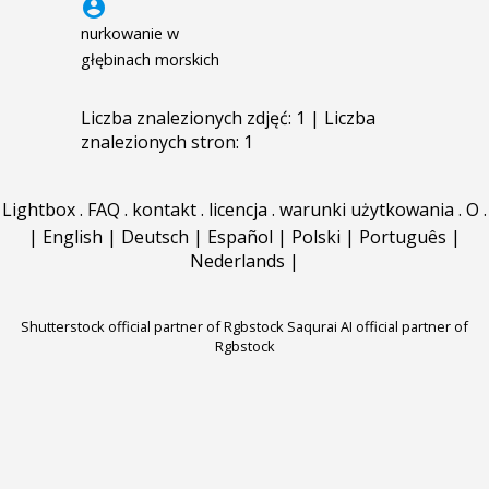
account_circle
nurkowanie w
głębinach morskich
Liczba znalezionych zdjęć: 1 | Liczba
znalezionych stron: 1
Lightbox
.
FAQ
.
kontakt
.
licencja
.
warunki użytkowania
.
O
.
|
English
|
Deutsch
|
Español
|
Polski
|
Português
|
Nederlands
|
Shutterstock official partner of Rgbstock
Saqurai AI official partner of
Rgbstock