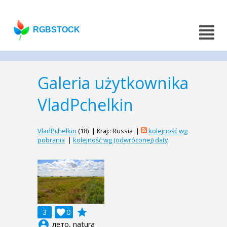
RGBSTOCK
Galeria użytkownika
VladPchelkin
VladPchelkin
(18) | Kraj:: Russia |
kolejność wg
pobrania
|
kolejność wg (odwróconej) daty
grade
3

0
account_circle
лето, natura