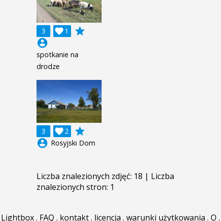
grade
3

1
account_circle
spotkanie na
drodze
grade
3

2
account_circle
Rosyjski Dom
Liczba znalezionych zdjęć: 18 | Liczba
znalezionych stron: 1
Lightbox
.
FAQ
.
kontakt
.
licencja
.
warunki użytkowania
.
O
.