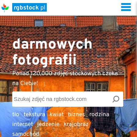
rgbstock
pl
darmowych
fotografii
Ponad 120,000 zdjęć stockowych czeka
na Ciebie!
tło
tekstura
kwiat
biznes
rodzina
internet
jedzenie
krajobraz
samochód