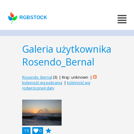
RGBSTOCK
Galeria użytkownika
Rosendo_Bernal
Rosendo_Bernal
(3) | Kraj:: unknown |
kolejność wg pobrania
|
kolejność wg
(odwróconej) daty
grade
15

0